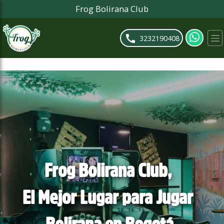
Frog Bolirana Club
ose slideout menu.
3232190408
Frog Bolirana Club, 

El Mejor Lugar para Jugar 
Bolirana en Bogotá