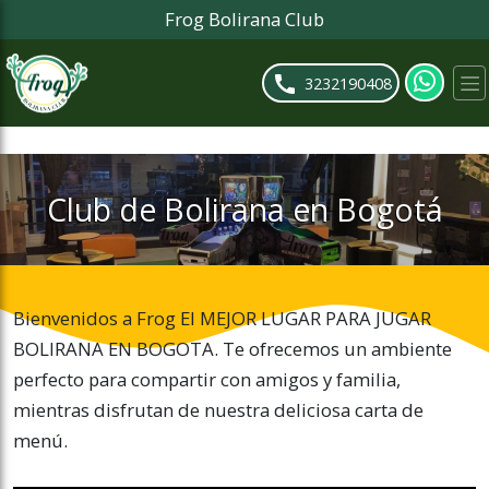
Frog Bolirana Club
ose slideout menu.
3232190408
Club de Bolirana en Bogotá
Bienvenidos a Frog El MEJOR LUGAR PARA JUGAR
BOLIRANA EN BOGOTA. Te ofrecemos un ambiente
perfecto para compartir con amigos y familia,
mientras disfrutan de nuestra deliciosa carta de
menú.